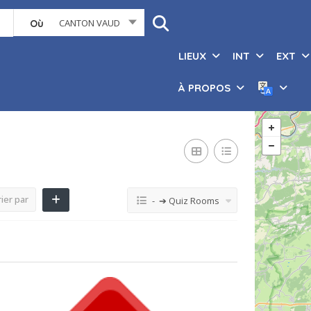
CANTON VAUD
Où
LIEUX
INT
EXT
À PROPOS
ier par
- ➔ Quiz Rooms