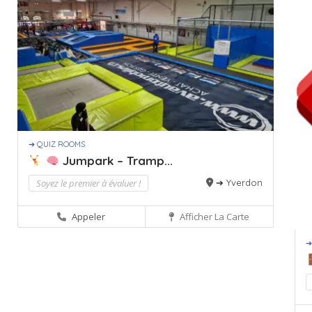
➔ QUIZ ROOMS
Jumpark – Tramp...
Soyez le premier à évaluer !
➔ Yverdon
Appeler
Afficher La Carte
➔