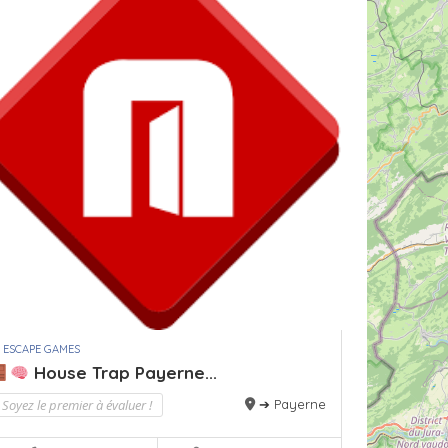
 ESCAPE GAMES
House Trap Payerne...
Soyez le premier à évaluer !
➔ Payerne