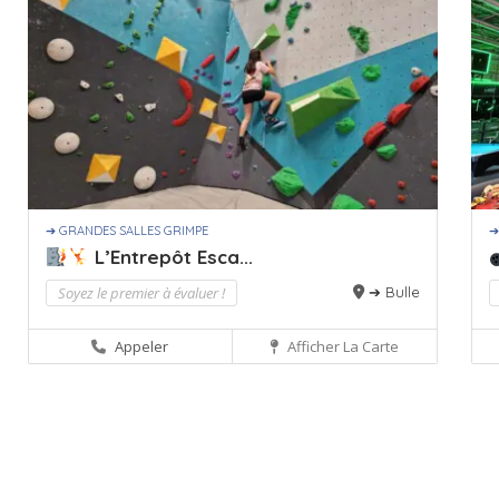
➔ GRANDES SALLES GRIMPE
➔
L’Entrepôt Esca...
Soyez le premier à évaluer !
➔ Bulle
Appeler
Afficher La Carte