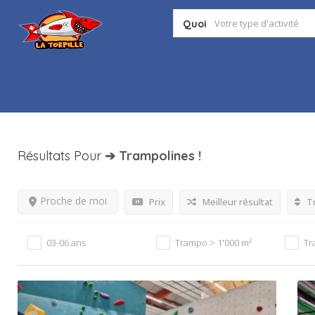
Quoi
Résultats Pour
➔ Trampolines
!
Proche de moi
Prix
Meilleur résultat
Tr
03-06 ans
Trampo > 1'000 m²
Tr