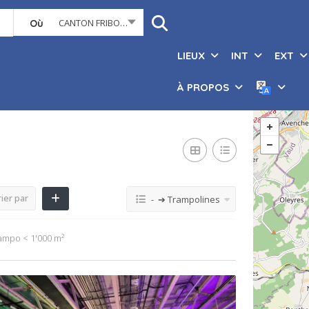
CANTON FRIBOURG
Où
LIEUX
INT
EXT
À PROPOS
ier par
- ➔ Trampolines
ampo < 1'000 m²