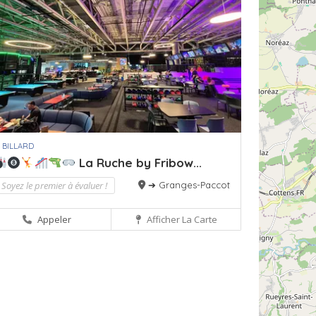
 BILLARD
La Ruche by Fribow...
Soyez le premier à évaluer !
➔ Granges-Paccot
Appeler
Afficher La Carte