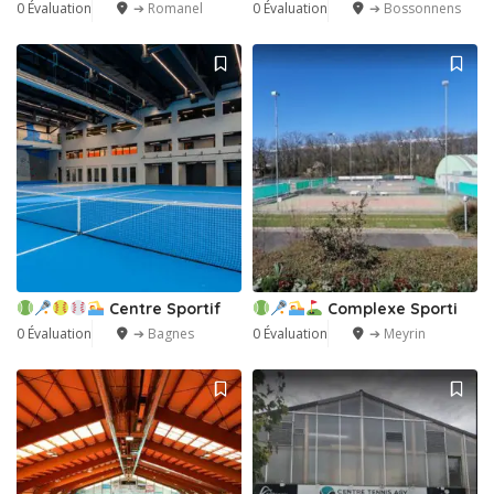
0 Évaluation
➔ Romanel
0 Évaluation
➔ Bossonnens
Centre Sportif
Complexe Sporti
0 Évaluation
➔ Bagnes
0 Évaluation
➔ Meyrin