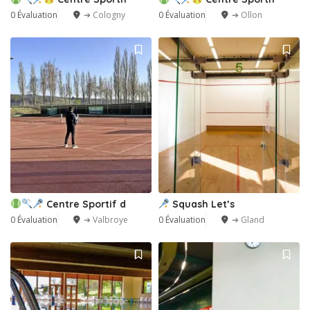
0 Évaluation
➔ Cologny
0 Évaluation
➔ Ollon
2
Centre Sportif d
Squash Let’s
0 Évaluation
➔ Valbroye
0 Évaluation
➔ Gland