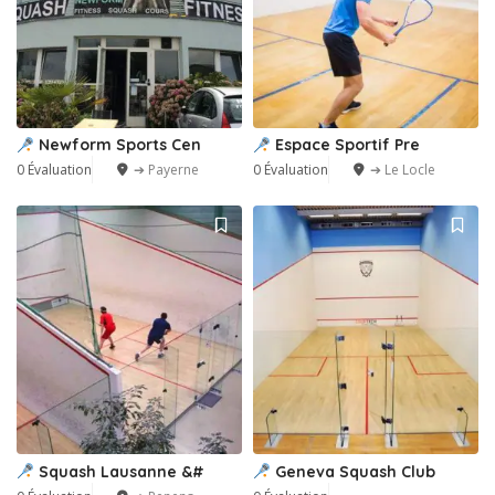
Newform Sports Cen
Espace Sportif Pre
0 Évaluation
➔ Payerne
0 Évaluation
➔ Le Locle
Squash Lausanne &#
Geneva Squash Club