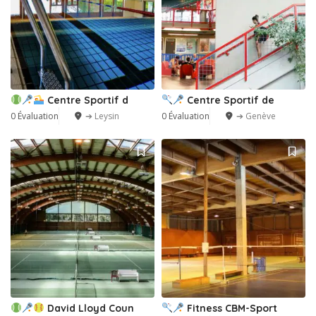
Centre Sportif d
Centre Sportif de
0 Évaluation
➔ Leysin
0 Évaluation
➔ Genève
David Lloyd Coun
Fitness CBM-Sport