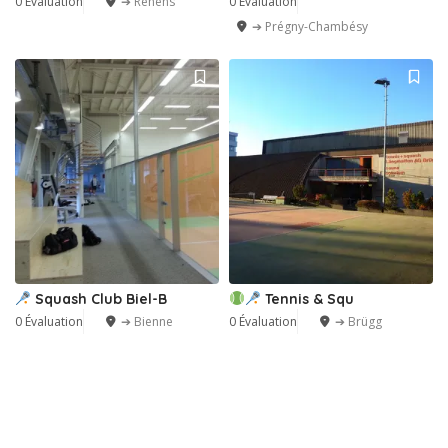
0 Évaluation
➔ Renens
0 Évaluation
➔ Prégny-Chambésy
Squash Club Biel-B
Tennis & Squ
0 Évaluation
➔ Bienne
0 Évaluation
➔ Brügg