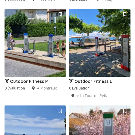
🏋️ Outdoor Fitness M
🏋️ Outdoor Fitness L
0 Évaluation
➔ Montreux
0 Évaluation
➔ La Tour-de-Peilz