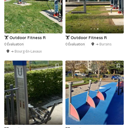
🏋️ Outdoor Fitness R
🏋️ Outdoor Fitness R
0 Évaluation
0 Évaluation
➔ Bursins
➔ Bourg-En-Lavaux
2