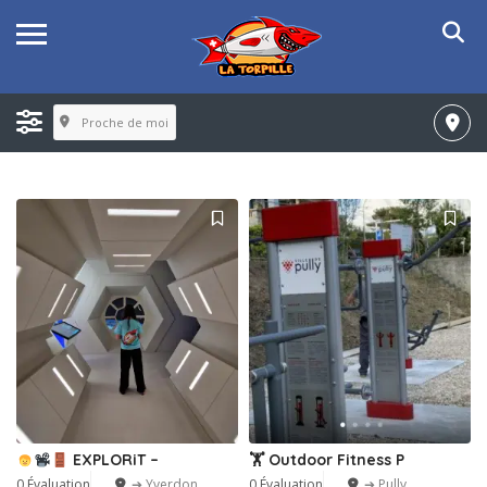
Proche de moi
EXPLORiT –
🏋️ Outdoor Fitness P
0 Évaluation
➔ Yverdon
0 Évaluation
➔ Pully