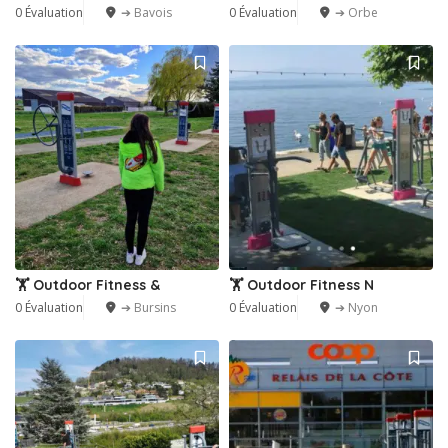
0 Évaluation
➔ Bavois
0 Évaluation
➔ Orbe
🏋️ Outdoor Fitness &
🏋️ Outdoor Fitness N
0 Évaluation
➔ Bursins
0 Évaluation
➔ Nyon