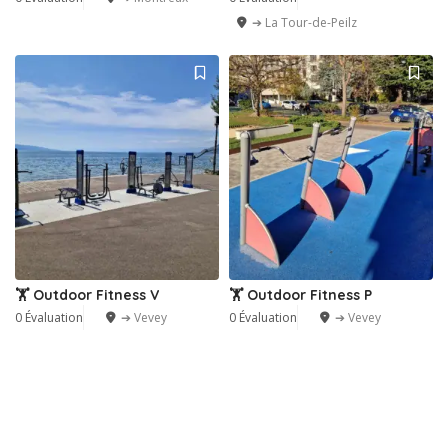
➔ La Tour-de-Peilz
🏋️ Outdoor Fitness V
🏋️ Outdoor Fitness P
0 Évaluation
➔ Vevey
0 Évaluation
➔ Vevey