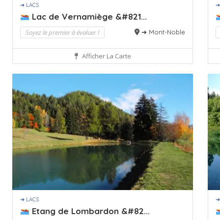
➔ LACS
➔
Lac de Vernamiège &#821...
Soyez le premier à évaluer !
➔ Mont-Noble
Afficher La Carte
➔ LACS
➔
Etang de Lombardon &#82...