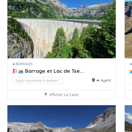
➔ BARRAGES
➔
Barrage et Lac de Tse...
Soyez le premier à évaluer !
➔ Ayent
Afficher La Carte