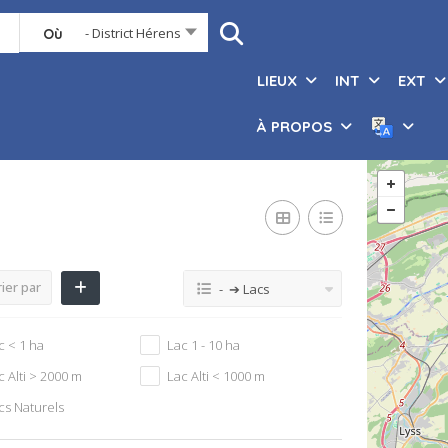
- District Hérens
Où
LIEUX
INT
EXT
À PROPOS
ier par
- ➔ Lacs
c < 1 ha
Lac 1 - 10 ha
c Alti > 2000 m
Lac Alti < 1000 m
cs Naturels