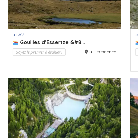
➔ LACS
➔
Gouilles d’Essertze &#8...
Soyez le premier à évaluer !
➔ Hérémence