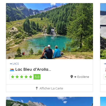
➔ LACS
➔
Lac Bleu d’Arolla...
5.0
➔ Evolène
Afficher La Carte