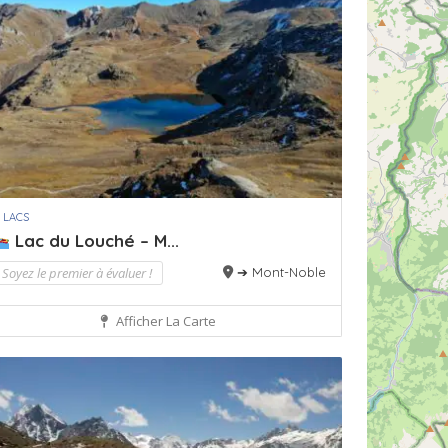
 LACS
Lac du Louché – M...
Soyez le premier à évaluer !
➔ Mont-Noble
Afficher La Carte