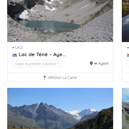
➔ LACS
➔
Lac de Téné – Aye...
Soyez le premier à évaluer !
➔ Ayent
Afficher La Carte