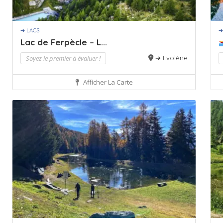
➔ LACS
➔
Lac de Ferpècle – L...
Soyez le premier à évaluer !
➔ Evolène
Afficher La Carte