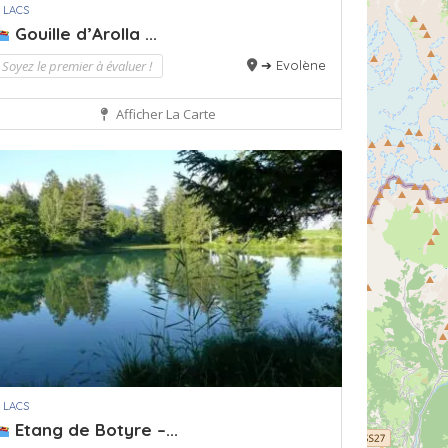
 LACS
Gouille d’Arolla ...
Soyez le premier à évaluer !
➔ Evolène
Afficher La Carte
 LACS
Etang de Botyre –...