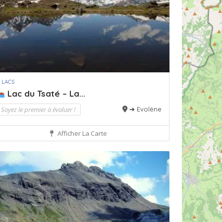
 LACS
Lac du Tsaté – La...
Soyez le premier à évaluer !
➔ Evolène
Afficher La Carte