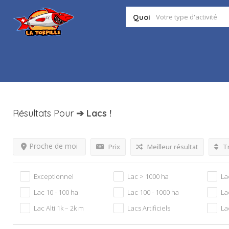
Quoi
Résultats Pour
➔ Lacs
!
Proche de moi
Prix
Meilleur résultat
Tr
Exceptionnel
Lac > 1000 ha
La
Lac 10 - 100 ha
Lac 100 - 1000 ha
La
Lac Alti 1k – 2k m
Lacs Artificiels
La