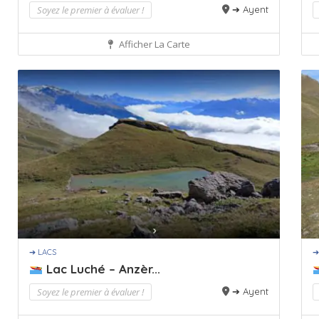
Soyez le premier à évaluer !
➔ Ayent
Afficher La Carte
➔ LACS
➔
Lac Luché – Anzèr...
Soyez le premier à évaluer !
➔ Ayent