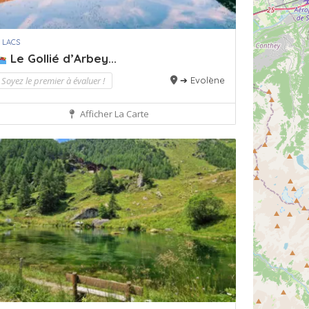
 LACS
Le Gollié d’Arbey...
Soyez le premier à évaluer !
➔ Evolène
Afficher La Carte