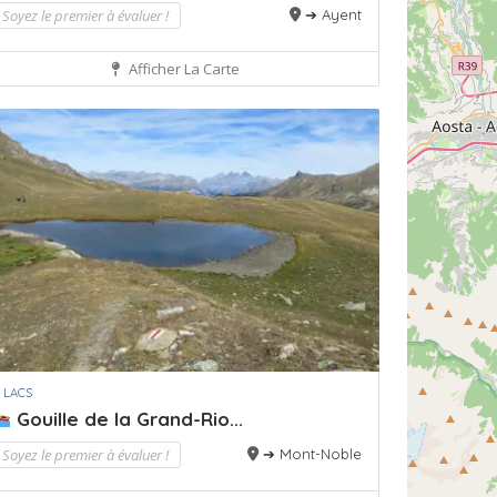
Soyez le premier à évaluer !
➔ Ayent
Afficher La Carte
 LACS
Gouille de la Grand-Rio...
Soyez le premier à évaluer !
➔ Mont-Noble