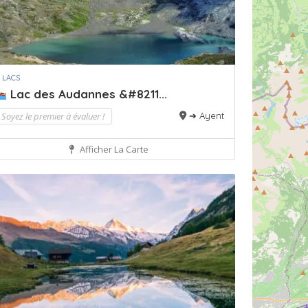
 LACS
Lac des Audannes &#8211...
Soyez le premier à évaluer !
➔ Ayent
Afficher La Carte