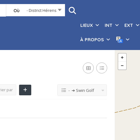
- District Hérens
Où
LIEUX
INT
EXT
À PROPOS
ier par
- ➔ Swin Golf