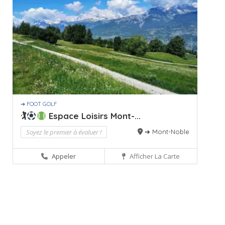
➔ FOOT GOLF
🏌
Espace Loisirs Mont-...
Soyez le premier à évaluer !
➔ Mont-Noble
Appeler
Afficher La Carte