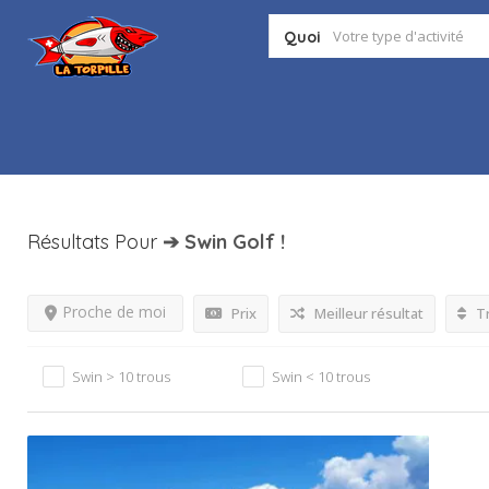
Quoi
Résultats Pour
➔ Swin Golf
!
Proche de moi
Prix
Meilleur résultat
Tr
Swin > 10 trous
Swin < 10 trous