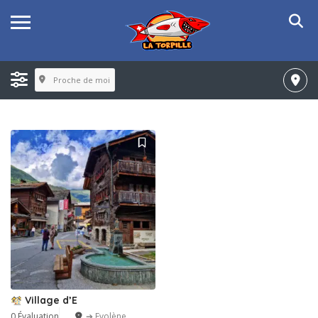
Proche de moi
Village d’E
0 Évaluation
➔ Evolène