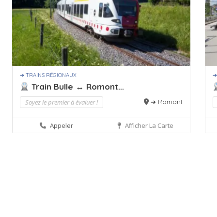
➔ TRAINS RÉGIONAUX
➔
Train Bulle ↔ Romont...
Soyez le premier à évaluer !
➔ Romont
Appeler
Afficher La Carte