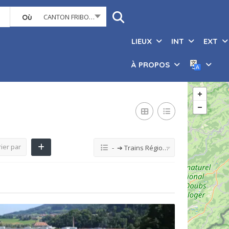
CANTON FRIBOURG
Où
LIEUX
INT
EXT
À PROPOS
ier par
- ➔ Trains Régionaux