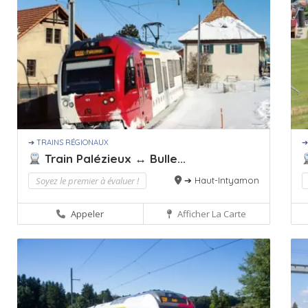
➔ TRAINS RÉGIONAUX
➔
Train Palézieux ↔ Bulle...
Soyez le premier à évaluer !
➔ Haut-Intyamon
Appeler
Afficher La Carte