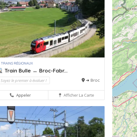
 TRAINS RÉGIONAUX
Train Bulle ↔ Broc-Fabr...
Soyez le premier à évaluer !
➔ Broc
Appeler
Afficher La Carte