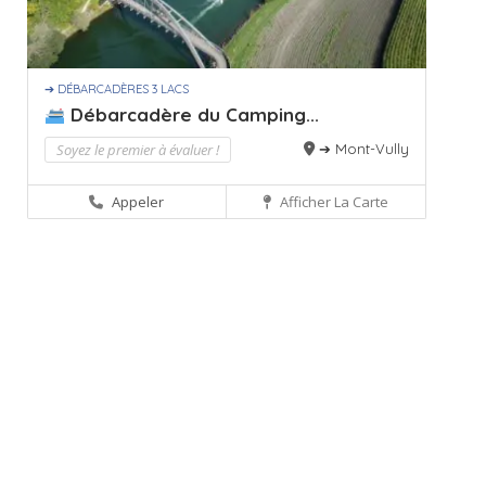
➔ DÉBARCADÈRES 3 LACS
Débarcadère du Camping...
Soyez le premier à évaluer !
➔ Mont-Vully
Appeler
Afficher La Carte