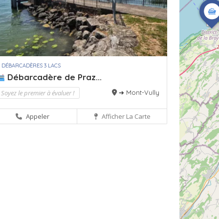
 DÉBARCADÈRES 3 LACS
Débarcadère de Praz...
Soyez le premier à évaluer !
➔ Mont-Vully
Appeler
Afficher La Carte