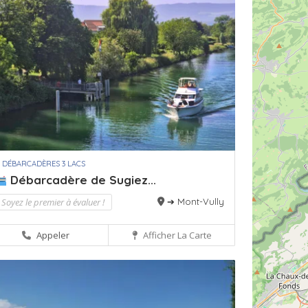
 DÉBARCADÈRES 3 LACS
Débarcadère de Sugiez...
Soyez le premier à évaluer !
➔ Mont-Vully
Appeler
Afficher La Carte