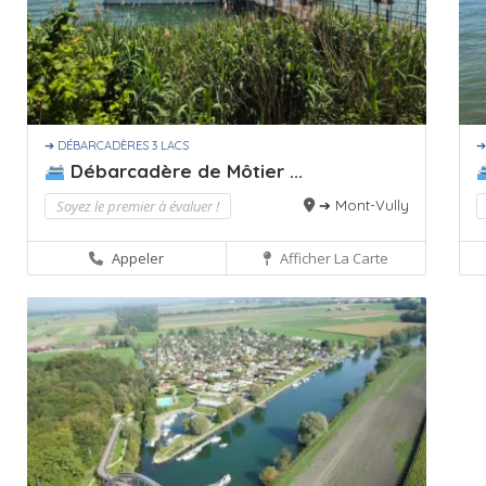
➔ DÉBARCADÈRES 3 LACS
➔
Débarcadère de Môtier ...
Soyez le premier à évaluer !
➔ Mont-Vully
Appeler
Afficher La Carte