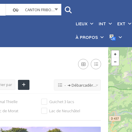
CANTON FRIBOURG
Où
LIEUX
INT
EXT
À PROPOS
ier par
- ➔ Débarcadères 3 Lacs
nal Thielle
Guichet 3 lacs
c de Morat
Lac de Neuchâtel