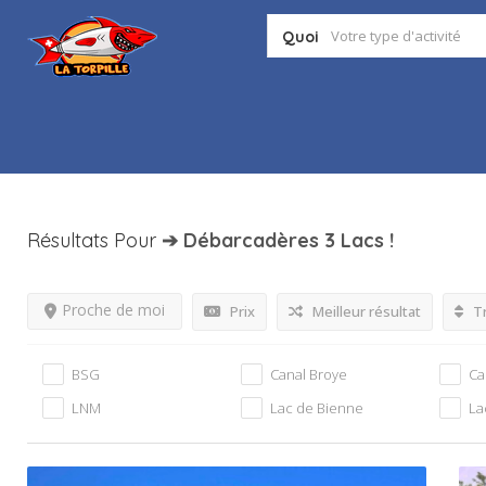
Quoi
Résultats Pour
➔ Débarcadères 3 Lacs
!
Proche de moi
Prix
Meilleur résultat
Tr
BSG
Canal Broye
Ca
LNM
Lac de Bienne
La