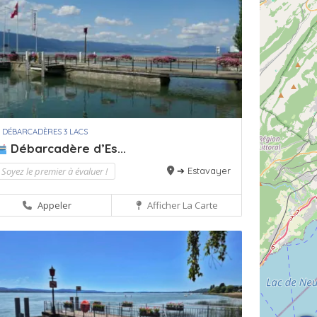
 DÉBARCADÈRES 3 LACS
Débarcadère d’Es...
Soyez le premier à évaluer !
➔ Estavayer
Appeler
Afficher La Carte