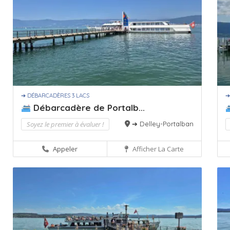
➔ DÉBARCADÈRES 3 LACS
➔
Débarcadère de Portalb...
Soyez le premier à évaluer !
➔ Delley-Portalban
Appeler
Afficher La Carte