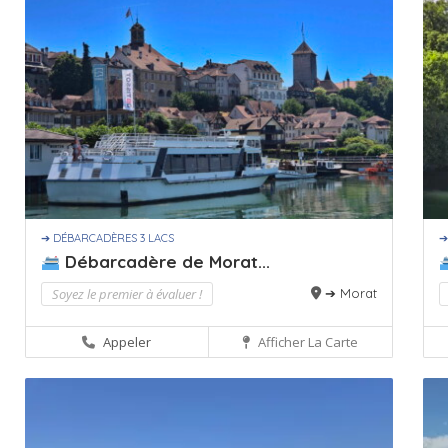
➔ DÉBARCADÈRES 3 LACS
➔
Débarcadère de Morat...
Soyez le premier à évaluer !
➔ Morat
Appeler
Afficher La Carte