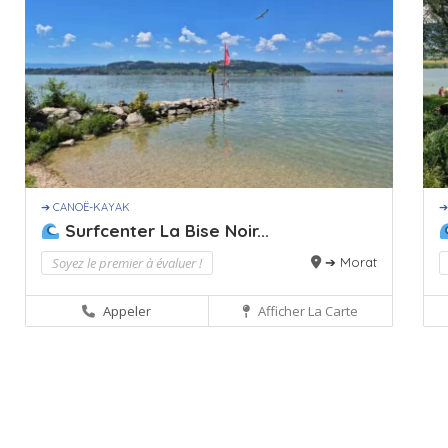
➔ CANOË-KAYAK
➔
Surfcenter La Bise Noir...
Soyez le premier à évaluer !
➔ Morat
Appeler
Afficher La Carte