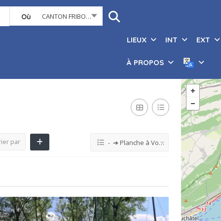
CANTON FRIBOURG
Où
LIEUX
INT
EXT
À PROPOS
ier par
- ➔ Planche à Voile