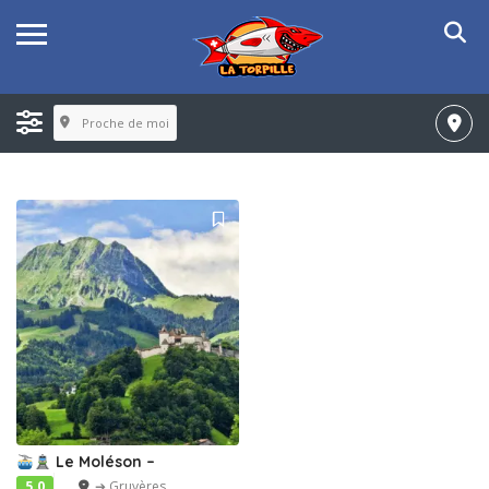
Proche de moi
Le Moléson –
5.0
➔ Gruyères