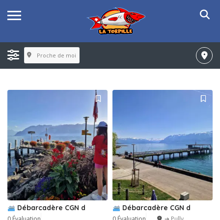
Proche de moi
Débarcadère CGN d
Débarcadère CGN d
0 Évaluation
0 Évaluation
➔ Pully