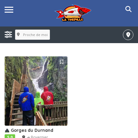
Proche de moi
Gorges du Durnand
5.0
➔ Bovernier