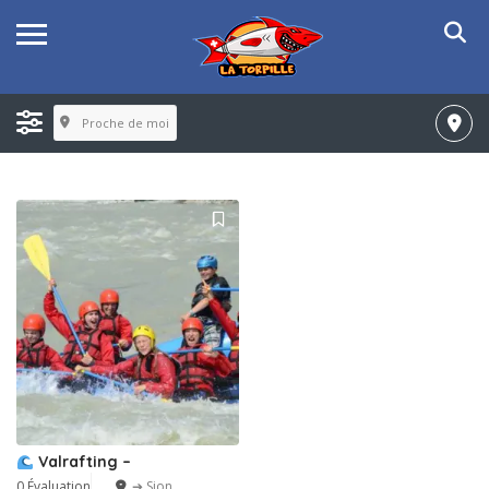
Proche de moi
Valrafting –
0 Évaluation
➔ Sion