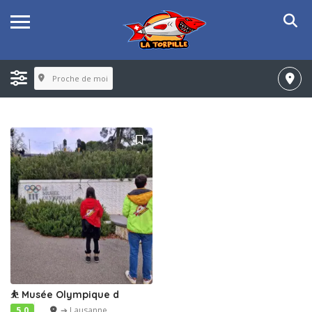
Proche de moi
⛹️ Musée Olympique d
5.0
➔ Lausanne