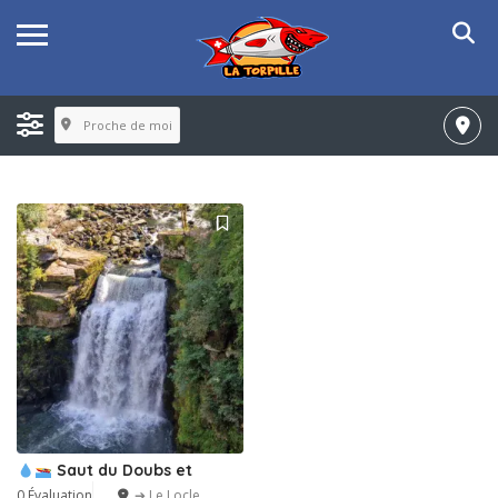
Proche de moi
Saut du Doubs et
0 Évaluation
➔ Le Locle