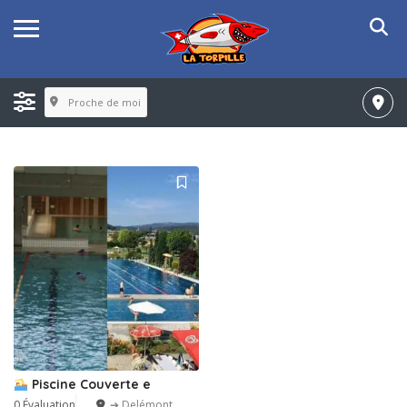
Proche de moi
Piscine Couverte e
0 Évaluation
➔ Delémont