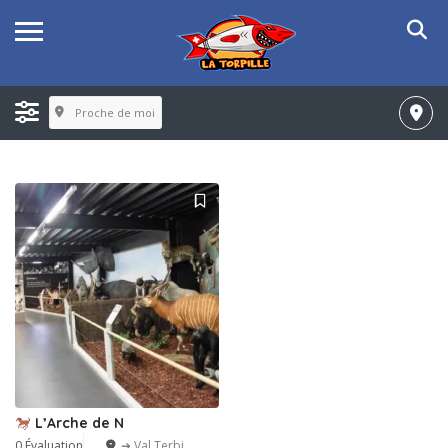
Proche de moi
L’Arche de N
0 Évaluation
➔ Val Terbi