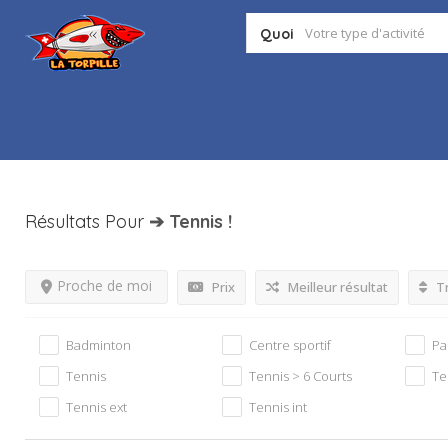
Quoi
Résultats Pour
➔ Tennis
!
Proche de moi
Prix
Meilleur résultat
Tr
Badminton
Centre sportif
Pa
Tennis
Tennis > 6 Courts
Te
Tennis ext
Tennis int