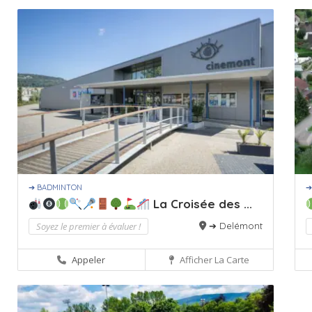
➔ BADMINTON
➔
La Croisée des ...
Soyez le premier à évaluer !
➔ Delémont
Appeler
Afficher La Carte