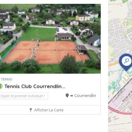
 TENNIS
Tennis Club Courrendlin...
Soyez le premier à évaluer !
➔ Courrendlin
Afficher La Carte