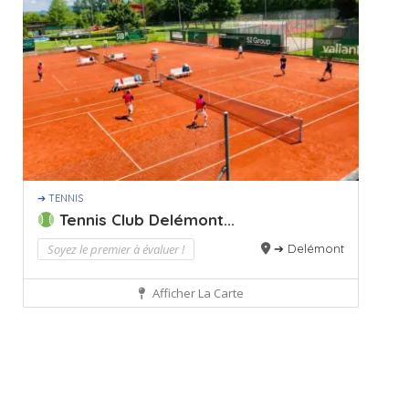
➔ TENNIS
Tennis Club Delémont...
Soyez le premier à évaluer !
➔ Delémont
Afficher La Carte