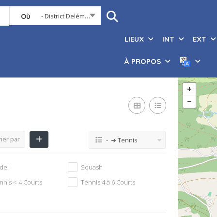
- District Delémont
Où
LIEUX
INT
EXT
À PROPOS
ier par
- ➔ Tennis
del
Squash
nnis < 4 Courts
Tennis 4 à 6 Courts