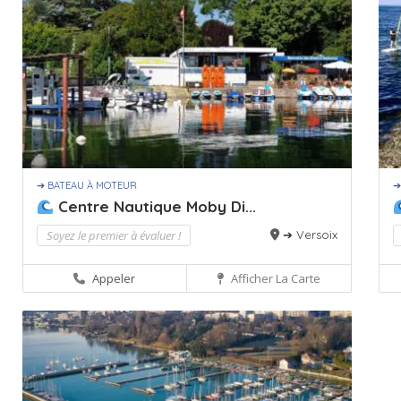
➔ BATEAU À MOTEUR
➔
Centre Nautique Moby Di...
Soyez le premier à évaluer !
➔ Versoix
Appeler
Afficher La Carte