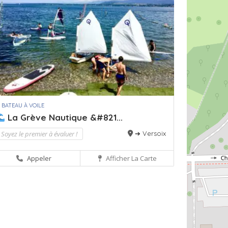
 BATEAU À VOILE
La Grève Nautique &#821...
Soyez le premier à évaluer !
➔ Versoix
Appeler
Afficher La Carte