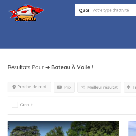
Quoi
Résultats Pour
➔ Bateau À Voile
!
Proche de moi
Prix
Meilleur résultat
Tr
Gratuit