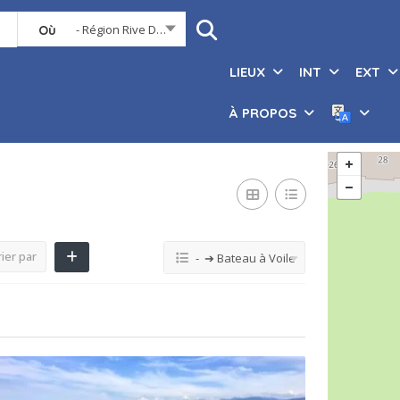
- Région Rive Droite
Où
LIEUX
INT
EXT
À PROPOS
ier par
- ➔ Bateau à Voile