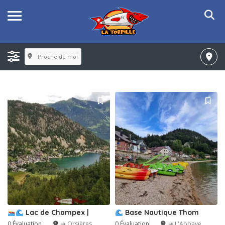
Proche de moi
Lac de Champex |
Base Nautique Thom
0 Évaluation
➔ Orsières
0 Évaluation
➔ L'Abbaye