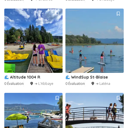
Altitude 1004 R
WindSup St-Blaise
0 Évaluation
➔ L'Abbaye
0 Évaluation
➔ Laténa