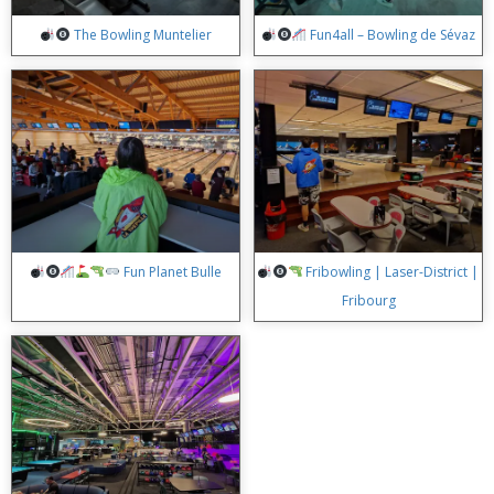
The Bowling Muntelier
Fun4all – Bowling de Sévaz
Fun Planet Bulle
Fribowling | Laser-District |
Fribourg