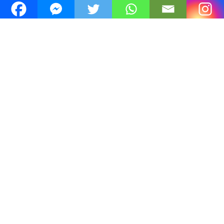
Carte JU
La Croisée
des Loisirs – Delémont
Bowling Neuchâtel