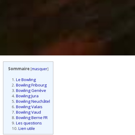
Sommaire
[
masquer
]
1.
Le Bowling
2.
Bowling Fribourg
3.
Bowling Genève
4.
Bowling Jura
5.
Bowling Neuchâtel
6.
Bowling Valais
7.
Bowling Vaud
8.
Bowling Berne FR
9.
Les questions
10.
Lien utile