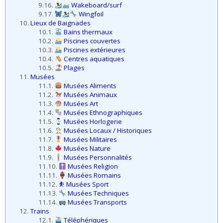
11.10.
Musées Religion
11.11.
Musées Romains
11.12.
⛹️ Musées Sport
11.13.
Musées Techniques
11.14.
Musées Transports
12.
Trains
12.1.
Téléphériques
12.2.
Trains régionaux
12.3.
Trains à vapeur
12.4.
Funiculaires
12.5.
Trains touristiques
12.6.
Petits trains
12.7.
Bateaux Léman
12.8.
Bateaux 3 Lacs
13.
Carte des activités dans la région de la Broye
14.
Le district de la Broye
14.1.
Drapeau
14.2.
Carte
14.3.
Population et Superficie
14.4.
Communes
14.5.
Géographie
14.6.
Histoire
14.7.
Météo
15.
À faire dans le canton de Fribourg