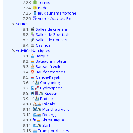
9.9.
Paddle
9.10.
Pédalo
9.11.
Planche à voile
9.12.
Rafting
9.13.
⛷
Ski nautique
9.14.
Surf
9.15.
Transport/Loisirs
9.16.
Wakeboard/surf
9.17.
Wingfoil
10.
Lieux de Baignades
10.1.
Bains thermaux
10.2.
Piscines couvertes
10.3.
Piscines extérieures
10.4.
Centres aquatiques
10.5.
Plages
11.
Musées
11.1.
Musées Aliments
11.2.
Musées Animaux
11.3.
Musées Art
11.4.
Musées Ethnographiques
11.5.
Musées Horlogerie
11.6.
Musées Locaux / Historiques
11.7.
Musées Militaires
11.8.
Musées Nature
11.9.
Musées Personnalités