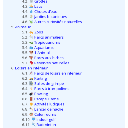
6.5.
Bowling
6.6.
Escape Game
6.7.
Activités ludiques
6.8.
Lancer de hache
6.9.
Color rooms
6.10.
Indoor golf
6.11.
Badminton
6.12.
Squash
6.13.
Laser Game
7.
Loisirs en extérieur
7.1.
⛷️ Ski alpin
7.2.
Luge d’hiver
7.3.
Bouées sur neige
7.4.
Parcs de loisirs en extérieur
7.5.
Paintball
7.6.
Minigolf
7.7.
Luge d’été
7.8.
Activités nautiques
7.9.
Trottinherbes
7.10.
Accrobranches
7.11.
Labyrinthes
7.12.
🏌️ Golf
7.13.
🏌️ Swin Golf
7.14.
🏌️ City Golf
7.15.
Foot Golf