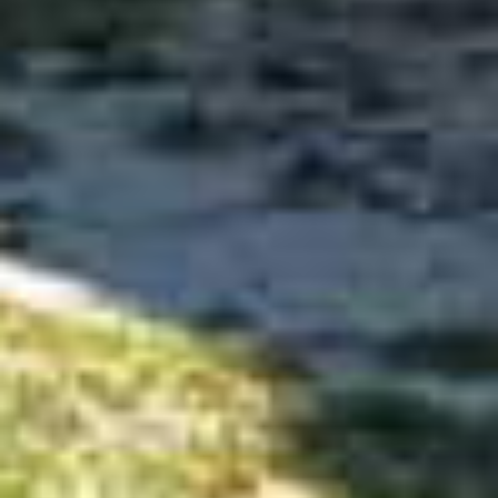
Sommaire
[
masquer
]
1.
Que faire dans la région de la Broye dans le canton de
Fribourg ?
2.
Monuments Historiques
2.1.
Châteaux
2.2.
Édifices religieux
2.3.
Bisses
2.4.
Mines
2.5.
Vieux Moulins
2.6.
Beaux villages
3.
Bâtiments Modernes
3.1.
Barrages
3.2.
Forts