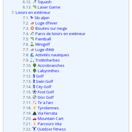
7.16.
Disc Golf
7.17.
Tir à l’arc
7.18.
Tyroliennes
7.19.
Via Ferrata
7.20.
Mountain Cart
7.21.
Parcours Vita
7.22.
🏋️ Outdoor Fitness
7.23.
Tennis
7.24.
Padel
7.25.
Jeux sur smartphone
7.26.
🖐️ Autres Activités Ext
8.
Sorties
8.1.
Salles de cinéma
8.2.
Salles de Spectacle
8.3.
Salles de Concert
8.4.
Casinos
9.
Activités Nautiques
9.1.
Barque
9.2.
Bateau à moteur
9.3.
Bateau à voile
9.4.
Bouées tractées
9.5.
Canoë-Kayak
9.6.
Canyoning
9.7.
Hydrospeed
9.8.
Kitesurf