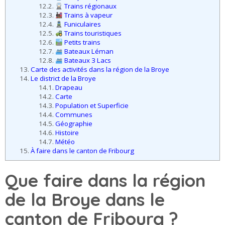
Que faire dans la région
de la Broye dans le
canton de Fribourg ?
Bienvenue dans la région de la Broye fribourgeoise, un territoire
suisse riche en activités et loisirs pour tous les goûts !
Située entre champs vallonnés, lacs, villes historiques et villages
charmants, la Broye offre une multitude d’idées de sorties en
plein air, de découvertes culturelles et d’aventures familiales. Que
vous aimiez explorer des espaces naturels, suivre des itinéraires
cyclables panoramiques, participer à des événements ou visiter
des sites historiques comme la vieille ville d’Estavayer‑le‑Lac, la
région regorge de choses à faire et à vivre.
Pensez aussi aux loisirs nautiques, aux monuments historiques,
aux curiosités naturelles et aux activités ludiques qui raviront