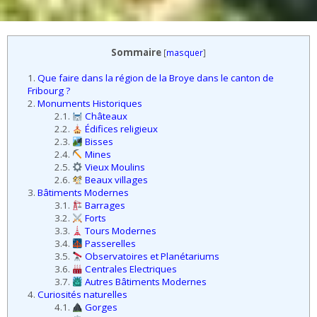
3.3.
Tours Modernes
3.4.
Passerelles
3.5.
Observatoires et Planétariums
3.6.
Centrales Electriques
3.7.
Autres Bâtiments Modernes
4.
Curiosités naturelles
4.1.
Gorges
4.2.
Grottes
4.3.
Lacs
4.4.
Chutes d’eau
4.5.
Jardins botaniques
4.6.
Autres curiosités naturelles
5.
Animaux
5.1.
Zoos
5.2.
Parcs animaliers
5.3.
Tropiquariums
5.4.
Aquariums
5.5.
1 Animal
5.6.
Parcs aux biches
5.7.
Réserves naturelles
6.
Loisirs en intérieur
6.1.
Parcs de loisirs en intérieur
6.2.
Karting
6.3.
Salles de grimpe
6.4.
Parcs à trampolines