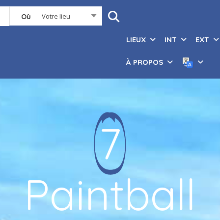
Votre lieu
Où
LIEUX
INT
EXT
À PROPOS
7
Paintball