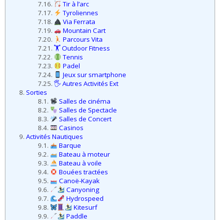
7.16.
Tir à l’arc
7.17.
Tyroliennes
7.18.
Via Ferrata
7.19.
Mountain Cart
7.20.
Parcours Vita
7.21.
🏋️ Outdoor Fitness
7.22.
Tennis
7.23.
Padel
7.24.
Jeux sur smartphone
7.25.
🖐️ Autres Activités Ext
8.
Sorties
8.1.
Salles de cinéma
8.2.
Salles de Spectacle
8.3.
Salles de Concert
8.4.
Casinos
9.
Activités Nautiques
9.1.
Barque
9.2.
Bateau à moteur
9.3.
Bateau à voile
9.4.
Bouées tractées
9.5.
Canoë-Kayak
9.6.
Canyoning
9.7.
Hydrospeed
9.8.
Kitesurf
9.9.
Paddle