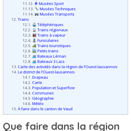
11.12.
⛹️ Musées Sport
11.13.
Musées Techniques
11.14.
Musées Transports
12.
Trains
12.1.
Téléphériques
12.2.
Trains régionaux
12.3.
Trains à vapeur
12.4.
Funiculaires
12.5.
Trains touristiques
12.6.
Petits trains
12.7.
Bateaux Léman
12.8.
Bateaux 3 Lacs
13.
Carte des activités dans la région de l’Ouest-lausannois
14.
Le district de l’Ouest-lausannois
14.1.
Drapeau
14.2.
Carte
14.3.
Population et Superficie
14.4.
Communes
14.5.
Géographie
14.6.
Météo
15.
À faire dans le canton de Vaud
Que faire dans la région