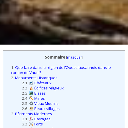
Sommaire
[
masquer
]
1.
Que faire dans la région de l’Ouest-lausannois dans le
canton de Vaud ?
2.
Monuments Historiques
2.1.
Châteaux
2.2.
Édifices religieux
2.3.
Bisses
2.4.
Mines
2.5.
Vieux Moulins
2.6.
Beaux villages
3.
Bâtiments Modernes
3.1.
Barrages
3.2.
Forts