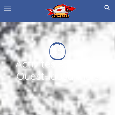
45
Activités et Loisirs
Ouest-lausannois