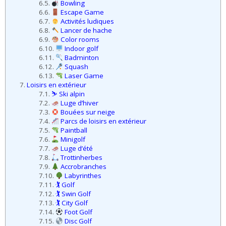
6.5.
Bowling
6.6.
Escape Game
6.7.
Activités ludiques
6.8.
Lancer de hache
6.9.
Color rooms
6.10.
Indoor golf
6.11.
Badminton
6.12.
Squash
6.13.
Laser Game
7.
Loisirs en extérieur
7.1.
⛷️ Ski alpin
7.2.
Luge d’hiver
7.3.
Bouées sur neige
7.4.
Parcs de loisirs en extérieur
7.5.
Paintball
7.6.
Minigolf
7.7.
Luge d’été
7.8.
Trottinherbes
7.9.
Accrobranches
7.10.
Labyrinthes
7.11.
🏌️ Golf
7.12.
🏌️ Swin Golf
7.13.
🏌️ City Golf
7.14.
Foot Golf
7.15.
Disc Golf