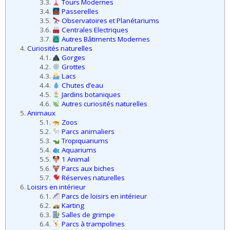
3.3.
Tours Modernes
3.4.
Passerelles
3.5.
Observatoires et Planétariums
3.6.
Centrales Electriques
3.7.
Autres Bâtiments Modernes
4.
Curiosités naturelles
4.1.
Gorges
4.2.
Grottes
4.3.
Lacs
4.4.
Chutes d’eau
4.5.
Jardins botaniques
4.6.
Autres curiosités naturelles
5.
Animaux
5.1.
Zoos
5.2.
Parcs animaliers
5.3.
Tropiquariums
5.4.
Aquariums
5.5.
1 Animal
5.6.
Parcs aux biches
5.7.
Réserves naturelles
6.
Loisirs en intérieur
6.1.
Parcs de loisirs en intérieur
6.2.
Karting
6.3.
Salles de grimpe
6.4.
Parcs à trampolines