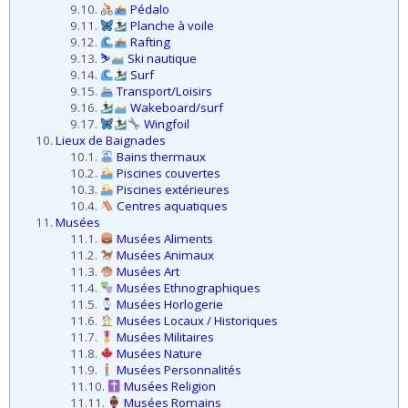
9.10.
Pédalo
9.11.
Planche à voile
9.12.
Rafting
9.13.
⛷
Ski nautique
9.14.
Surf
9.15.
Transport/Loisirs
9.16.
Wakeboard/surf
9.17.
Wingfoil
10.
Lieux de Baignades
10.1.
Bains thermaux
10.2.
Piscines couvertes
10.3.
Piscines extérieures
10.4.
Centres aquatiques
11.
Musées
11.1.
Musées Aliments
11.2.
Musées Animaux
11.3.
Musées Art
11.4.
Musées Ethnographiques
11.5.
Musées Horlogerie
11.6.
Musées Locaux / Historiques
11.7.
Musées Militaires
11.8.
Musées Nature
11.9.
Musées Personnalités
11.10.
Musées Religion
11.11.
Musées Romains