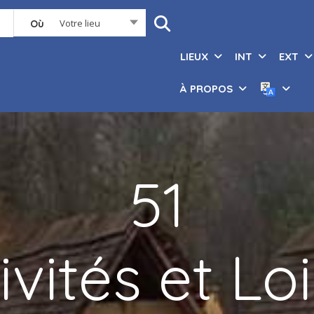
Votre lieu
Où
LIEUX
INT
EXT
À PROPOS
51
ivités et Loi