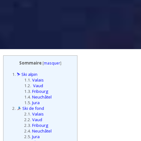
Sommaire
[
masquer
]
1.
⛷️ Ski alpin
1.1.
Valais
1.2.
Vaud
1.3.
Fribourg
1.4.
Neuchâtel
1.5.
Jura
2.
Ski de fond
2.1.
Valais
2.2.
Vaud
2.3.
Fribourg
2.4.
Neuchâtel
2.5.
Jura