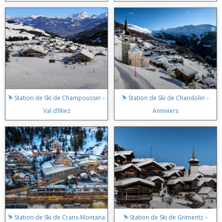
⛷️ Station de Ski de Champoussin –
⛷️ Station de Ski de Chandolin –
Val d’Illiez
Anniviers
⛷️ Station de Ski de Crans-Montana
⛷️ Station de Ski de Grimentz –