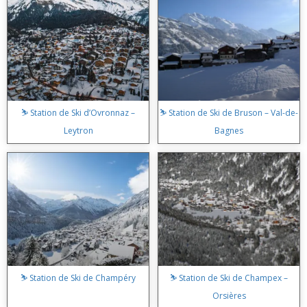
⛷️ Station de Ski d’Ovronnaz –
⛷️ Station de Ski de Bruson – Val-de-
Leytron
Bagnes
⛷️ Station de Ski de Champéry
⛷️ Station de Ski de Champex –
Orsières