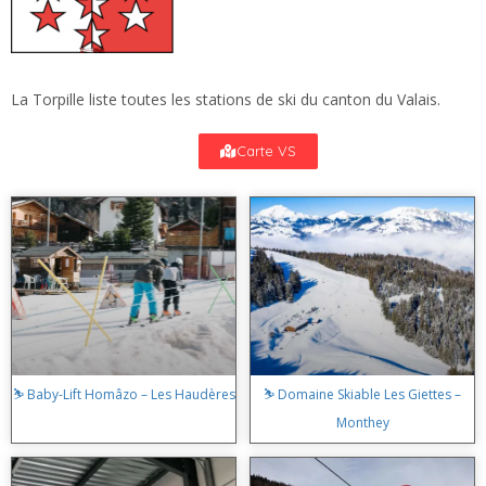
La Torpille liste toutes les stations de ski du canton du Valais.
Carte VS
⛷️ Baby-Lift Homâzo – Les Haudères
⛷️ Domaine Skiable Les Giettes –
Monthey