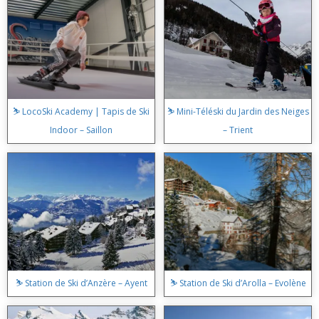
⛷️ LocoSki Academy | Tapis de Ski
⛷️ Mini-Téléski du Jardin des Neiges
Indoor – Saillon
– Trient
⛷️ Station de Ski d’Anzère – Ayent
⛷️ Station de Ski d’Arolla – Evolène