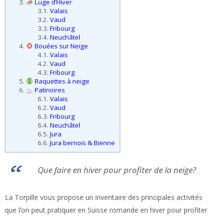
3.
Luge d’Hiver
3.1.
Valais
3.2.
Vaud
3.3.
Fribourg
3.4.
Neuchâtel
4.
Bouées sur Neige
4.1.
Valais
4.2.
Vaud
4.3.
Fribourg
5.
Raquettes à neige
6.
Patinoires
6.1.
Valais
6.2.
Vaud
6.3.
Fribourg
6.4.
Neuchâtel
6.5.
Jura
6.6.
Jura bernois & Bienne
Que faire en hiver pour profiter de la neige?
La Torpille vous propose un inventaire des principales activités
que l’on peut pratiquer en Suisse romande en hiver pour profiter