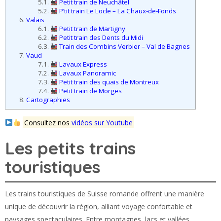
5.1.
Petit train de Neuchâtel
5.2.
P’tit train Le Locle – La Chaux-de-Fonds
6.
Valais
6.1.
Petit train de Martigny
6.2.
Petit train des Dents du Midi
6.3.
Train des Combins Verbier – Val de Bagnes
7.
Vaud
7.1.
Lavaux Express
7.2.
Lavaux Panoramic
7.3.
Petit train des quais de Montreux
7.4.
Petit train de Morges
8.
Cartographies
Consultez nos
vidéos sur Youtube
Les petits trains
touristiques
Les trains touristiques de Suisse romande offrent une manière
unique de découvrir la région, alliant voyage confortable et
paysages spectaculaires. Entre montagnes, lacs et vallées