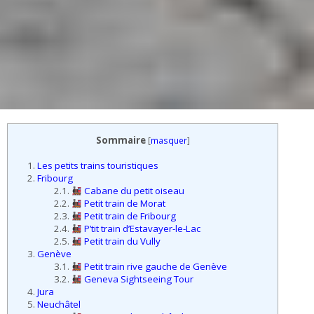
Sommaire
[
masquer
]
1.
Les petits trains touristiques
2.
Fribourg
2.1.
Cabane du petit oiseau
2.2.
Petit train de Morat
2.3.
Petit train de Fribourg
2.4.
P’tit train d’Estavayer-le-Lac
2.5.
Petit train du Vully
3.
Genève
3.1.
Petit train rive gauche de Genève
3.2.
Geneva Sightseeing Tour
4.
Jura
5.
Neuchâtel