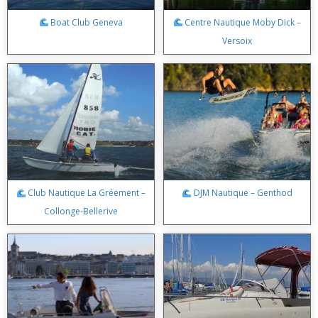
Boat Club Geneva
Centre Nautique Moby Dick –
Versoix
Club Nautique La Gréement –
DJM Nautique – Genthod
Collonge-Bellerive