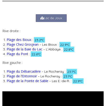
Lac de Joux
Rive droite :
Plage des Bioux
:
23.2°C
Plage Chez Grosjean
– Les Bioux :
22.9°C
Plage de la Baie du Lac
– L’Abbaye :
22.8°C
Plage du Pont
:
22.6°C
Rive gauche :
Plage du Débarcadère
– Le Rocheray :
23.1°C
Plage de l’Entonnoir
– Le Rocheray :
23.1°C
Plage de la Pointe de Sable
– Les E.-de-R. :
22.9°C