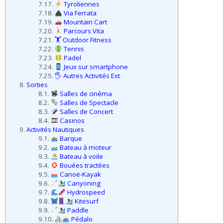
7.17.
Tyroliennes
7.18.
Via Ferrata
7.19.
Mountain Cart
7.20.
Parcours Vita
7.21.
🏋️ Outdoor Fitness
7.22.
Tennis
7.23.
Padel
7.24.
Jeux sur smartphone
7.25.
🖐️ Autres Activités Ext
8.
Sorties
8.1.
Salles de cinéma
8.2.
Salles de Spectacle
8.3.
Salles de Concert
8.4.
Casinos
9.
Activités Nautiques
9.1.
Barque
9.2.
Bateau à moteur
9.3.
Bateau à voile
9.4.
Bouées tractées
9.5.
Canoë-Kayak
9.6.
Canyoning
9.7.
Hydrospeed
9.8.
Kitesurf
9.9.
Paddle
9.10.
Pédalo