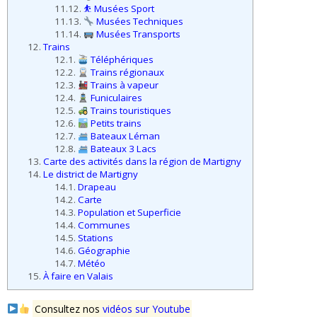
11.12.
⛹️ Musées Sport
11.13.
Musées Techniques
11.14.
Musées Transports
12.
Trains
12.1.
Téléphériques
12.2.
Trains régionaux
12.3.
Trains à vapeur
12.4.
Funiculaires
12.5.
Trains touristiques
12.6.
Petits trains
12.7.
Bateaux Léman
12.8.
Bateaux 3 Lacs
13.
Carte des activités dans la région de Martigny
14.
Le district de Martigny
14.1.
Drapeau
14.2.
Carte
14.3.
Population et Superficie
14.4.
Communes
14.5.
Stations
14.6.
Géographie
14.7.
Météo
15.
À faire en Valais
Consultez nos
vidéos sur Youtube