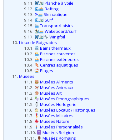
9.11.
Planche à voile
9.12.
Rafting
9.13.
⛷
Ski nautique
9.14.
Surf
9.15.
Transport/Loisirs
9.16.
Wakeboard/surf
9.17.
Wingfoil
10.
Lieux de Baignades
10.1.
Bains thermaux
10.2.
Piscines couvertes
10.3.
Piscines extérieures
10.4.
Centres aquatiques
10.5.
Plages
11.
Musées
11.1.
Musées Aliments
11.2.
Musées Animaux
11.3.
Musées Art
11.4.
Musées Ethnographiques
11.5.
Musées Horlogerie
11.6.
Musées Locaux / Historiques
11.7.
Musées Militaires
11.8.
Musées Nature
11.9.
Musées Personnalités
11.10.
Musées Religion
11.11.
Musées Romains