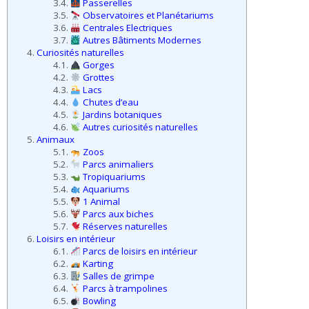
3.4.
Passerelles
3.5.
Observatoires et Planétariums
3.6.
Centrales Electriques
3.7.
Autres Bâtiments Modernes
4.
Curiosités naturelles
4.1.
Gorges
4.2.
Grottes
4.3.
Lacs
4.4.
Chutes d’eau
4.5.
Jardins botaniques
4.6.
Autres curiosités naturelles
5.
Animaux
5.1.
Zoos
5.2.
Parcs animaliers
5.3.
Tropiquariums
5.4.
Aquariums
5.5.
1 Animal
5.6.
Parcs aux biches
5.7.
Réserves naturelles
6.
Loisirs en intérieur
6.1.
Parcs de loisirs en intérieur
6.2.
Karting
6.3.
Salles de grimpe
6.4.
Parcs à trampolines
6.5.
Bowling