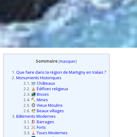
Sommaire
[
masquer
]
1.
Que faire dans la région de Martigny en Valais ?
2.
Monuments Historiques
2.1.
Châteaux
2.2.
Édifices religieux
2.3.
Bisses
2.4.
Mines
2.5.
Vieux Moulins
2.6.
Beaux villages
3.
Bâtiments Modernes
3.1.
Barrages
3.2.
Forts
3.3.
Tours Modernes