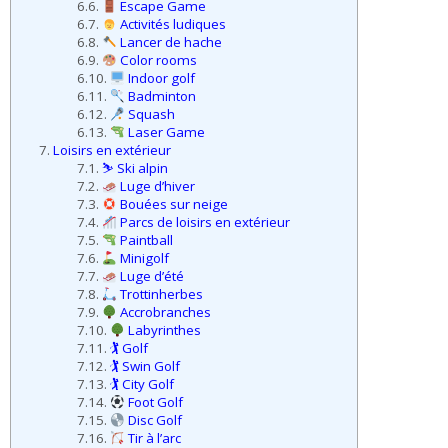
6.6.
Escape Game
6.7.
Activités ludiques
6.8.
Lancer de hache
6.9.
Color rooms
6.10.
Indoor golf
6.11.
Badminton
6.12.
Squash
6.13.
Laser Game
7.
Loisirs en extérieur
7.1.
⛷️ Ski alpin
7.2.
Luge d’hiver
7.3.
Bouées sur neige
7.4.
Parcs de loisirs en extérieur
7.5.
Paintball
7.6.
Minigolf
7.7.
Luge d’été
7.8.
Trottinherbes
7.9.
Accrobranches
7.10.
Labyrinthes
7.11.
🏌️ Golf
7.12.
🏌️ Swin Golf
7.13.
🏌️ City Golf
7.14.
Foot Golf
7.15.
Disc Golf
7.16.
Tir à l’arc