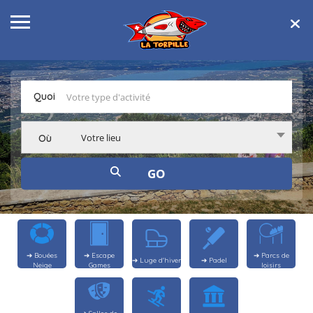
Quoi
Votre lieu
Où
➔ Bouées
➔ Escape
➔ Parcs de
➔ Luge d'hiver
➔ Padel
Neige
Games
loisirs