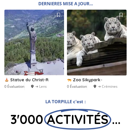
DERNIERES MISE A JOUR...
Statue du Christ-R
Zoo Sikypark ̵
0 Évaluation
➔ Lens
0 Évaluation
➔ Crémines
LA TORPILLE c'est :
3'000
ACTIVITÉS
...