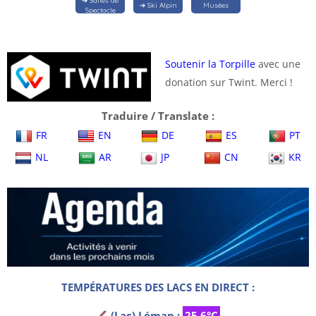
➔ Salles de
➔ Ski Alpin
Musées
Spectacle
Soutenir la Torpille
avec une
donation sur Twint. Merci !
Traduire / Translate :
FR
EN
DE
ES
PT
NL
AR
JP
CN
KR
TEMPÉRATURES DES LACS EN DIRECT :
(Lac) Léman :
25.6°C