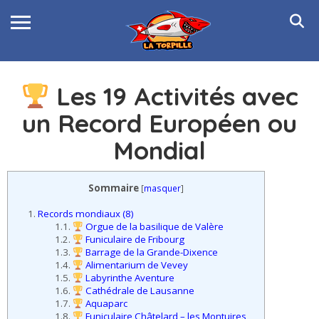
Les 19 Activités avec
un Record Européen ou
Mondial
Sommaire
[
masquer
]
1.
Records mondiaux (8)
1.1.
Orgue de la basilique de Valère
1.2.
Funiculaire de Fribourg
1.3.
Barrage de la Grande-Dixence
1.4.
Alimentarium de Vevey
1.5.
Labyrinthe Aventure
1.6.
Cathédrale de Lausanne
1.7.
Aquaparc
1.8.
Funiculaire Châtelard – les Montuires