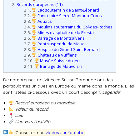
2.
Records européens (11)
2.1.
Lac souterrain de Saint-Léonard
2.2.
Funiculaire Sierre-Montana-Crans
2.3.
Aquatis
2.4.
Moulins souterrains du Col-des-Roches
2.5.
Mines d’asphalte de la Presta
2.6.
Barrage de Montsalvens
2.7.
Pont suspendu de Niouc
2.8.
Hospice du Grand-Saint-Bernard
2.9.
Château de Vufflens
2.10.
Musée Suisse du jeu
2.11.
Barrage de Mauvoisin
De nombreuses activités en Suisse Romande ont des
particularités uniques en Europe ou même dans le monde. Elles
sont listées ci-dessous avec un court descriptif.
Légende:
Record européen ou mondiale
Valeur du record
Lieu
Lien vers l’activité
Consultez nos
vidéos sur Youtube