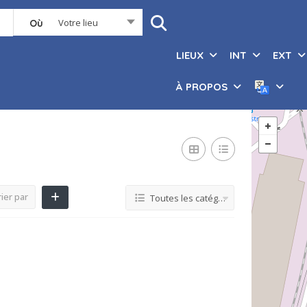
Votre lieu
Où
LIEUX
INT
EXT
À PROPOS
ier par
Toutes les catégories