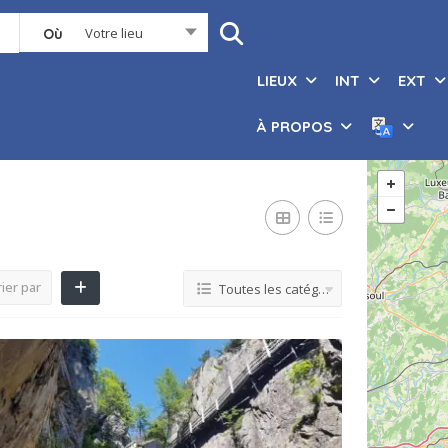
Votre lieu
Où
LIEUX
INT
EXT
À PROPOS
ier par
Toutes les catégories