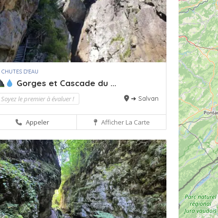
 CHUTES D'EAU
Gorges et Cascade du ...
Soyez le premier à évaluer !
➔ Salvan
Appeler
Afficher La Carte