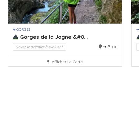
➔ GORGES
➔
Gorges de la Jogne &#8...
Soyez le premier à évaluer !
➔ Broc
Afficher La Carte