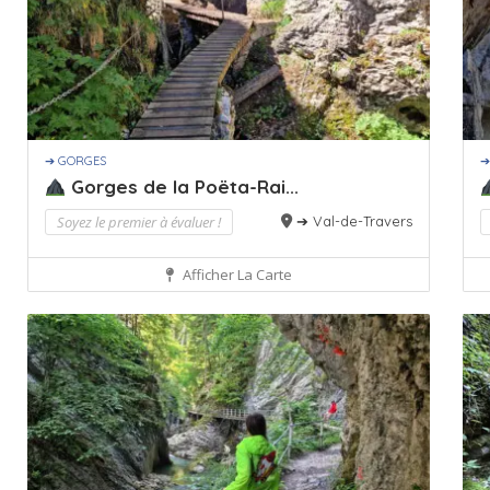
➔ GORGES
➔
Gorges de la Poëta-Rai...
Soyez le premier à évaluer !
➔ Val-de-Travers
Afficher La Carte