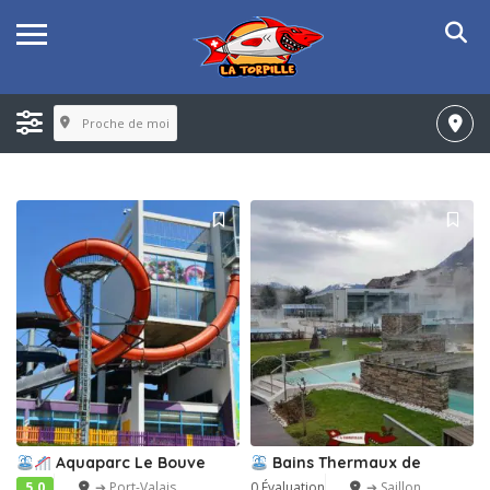
Proche de moi
Aquaparc Le Bouve
Bains Thermaux de
5.0
➔ Port-Valais
0 Évaluation
➔ Saillon