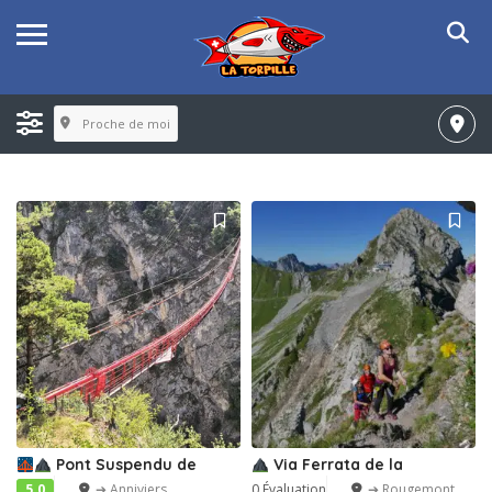
Proche de moi
Pont Suspendu de
Via Ferrata de la
5.0
➔ Anniviers
0 Évaluation
➔ Rougemont