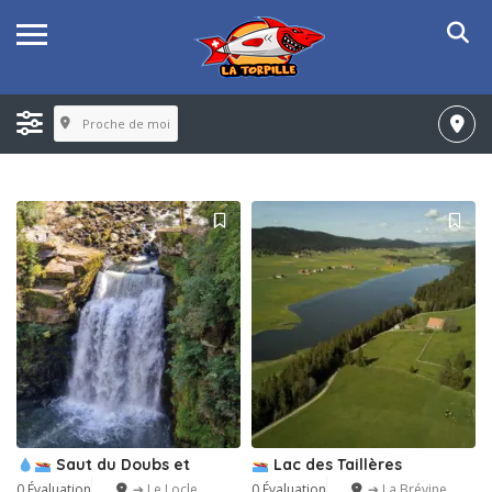
Proche de moi
Saut du Doubs et
Lac des Taillères
0 Évaluation
➔ Le Locle
0 Évaluation
➔ La Brévine