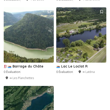
Barrage du Châte
Lac Le Loclat R
0 Évaluation
0 Évaluation
➔ Laténa
➔ Les Planchettes