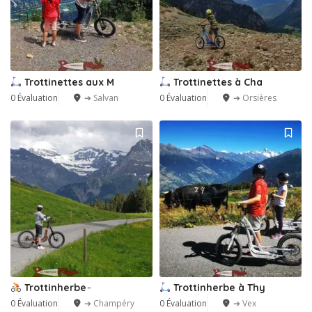
Trottinettes aux M
Trottinettes à Cha
0 Évaluation
➔ Salvan
0 Évaluation
➔ Orsières
Trottinherbe ̵
Trottinherbe à Thy
0 Évaluation
➔ Champéry
0 Évaluation
➔ Vex