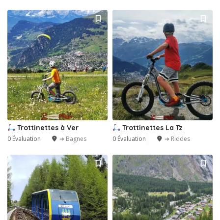
1
Trottinettes à Ver
Trottinettes La Tz
0 Évaluation
➔ Bagnes
0 Évaluation
➔ Riddes