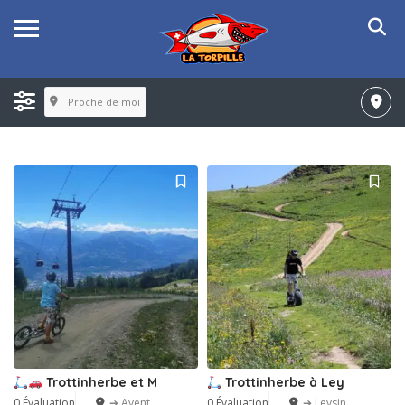
Proche de moi
Trottinherbe et M
Trottinherbe à Ley
0 Évaluation
➔ Ayent
0 Évaluation
➔ Leysin