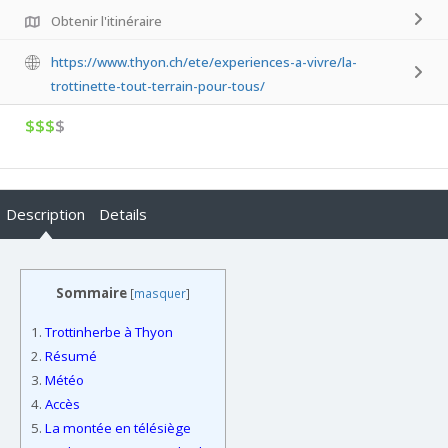
Obtenir l'itinéraire
https://www.thyon.ch/ete/experiences-a-vivre/la-
trottinette-tout-terrain-pour-tous/
$$$
$
Description
Details
Sommaire
[
masquer
]
1.
Trottinherbe à Thyon
2.
Résumé
3.
Météo
4.
Accès
5.
La montée en télésiège