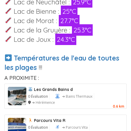
Lac de Neuchâtel :
25.9°C
Lac de Bienne :
25°C
Lac de Morat :
27.7°C
Lac de la Gruyère :
25.3°C
Lac de Joux :
24.3°C
Températures de l'eau de toutes
les plages
!!!
A PROXIMITE :
Les Grands Bains d
0 Évaluation
➔ Bains Thermaux
➔ Hérémence
0.6 km
Parcours Vita R
0 Évaluation
➔ Parcours Vita