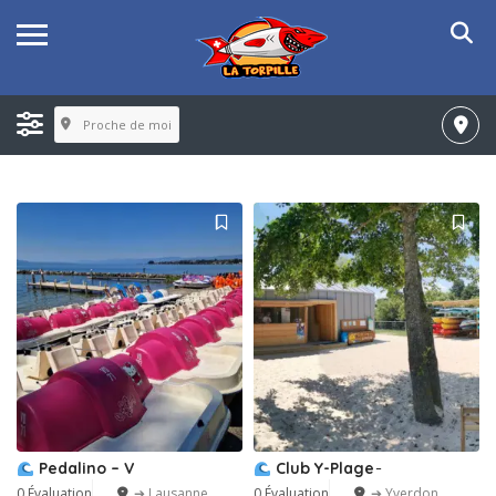
Proche de moi
Pedalino – V
Club Y-Plage ̵
0 Évaluation
➔ Lausanne
0 Évaluation
➔ Yverdon