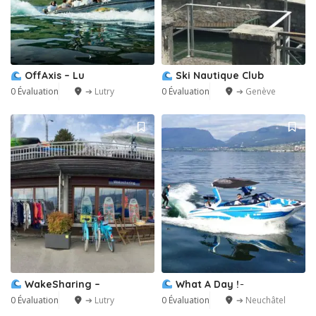
OffAxis – Lu
Ski Nautique Club
0 Évaluation
➔ Lutry
0 Évaluation
➔ Genève
WakeSharing –
What A Day ! ̵
0 Évaluation
➔ Lutry
0 Évaluation
➔ Neuchâtel