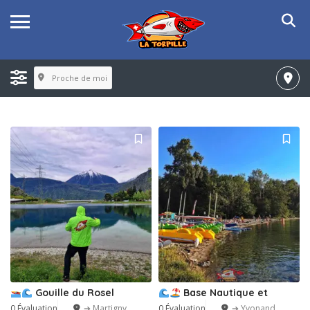
Proche de moi
Gouille du Rosel
Base Nautique et
0 Évaluation
➔ Martigny
0 Évaluation
➔ Yvonand