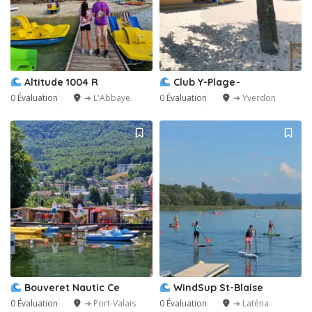
Altitude 1004 R
Club Y-Plage ̵
0 Évaluation
➔ L'Abbaye
0 Évaluation
➔ Yverdon
Bouveret Nautic Ce
WindSup St-Blaise
0 Évaluation
➔ Port-Valais
0 Évaluation
➔ Laténa