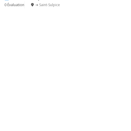
0 Évaluation
➔ Saint-Sulpice
Leaflet