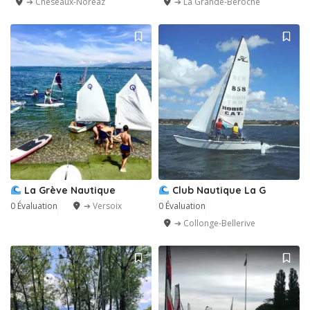
➔ Cheseaux-Noréaz
➔ La Grande-Béroche
La Grève Nautique
Club Nautique La G
0 Évaluation
➔ Versoix
0 Évaluation
➔ Collonge-Bellerive