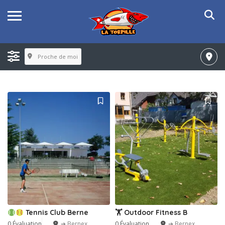
Proche de moi
Tennis Club Berne
🏋️ Outdoor Fitness B
0 Évaluation
➔ Bernex
0 Évaluation
➔ Bernex