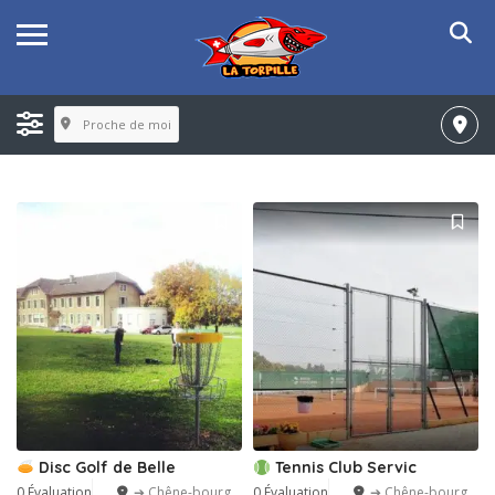
Proche de moi
Disc Golf de Belle
Tennis Club Servic
0 Évaluation
➔ Chêne-bourg
0 Évaluation
➔ Chêne-bourg