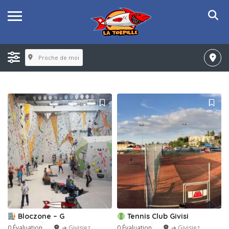
Proche de moi
Bloczone – G
Tennis Club Givisi
0 Évaluation
➔ Givisiez
0 Évaluation
➔ Givisiez