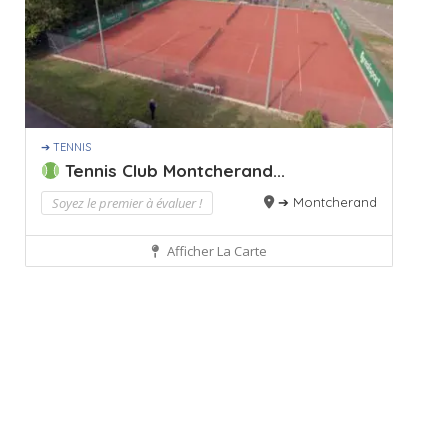
➔ TENNIS
Tennis Club Montcherand...
Soyez le premier à évaluer !
➔ Montcherand
Afficher La Carte