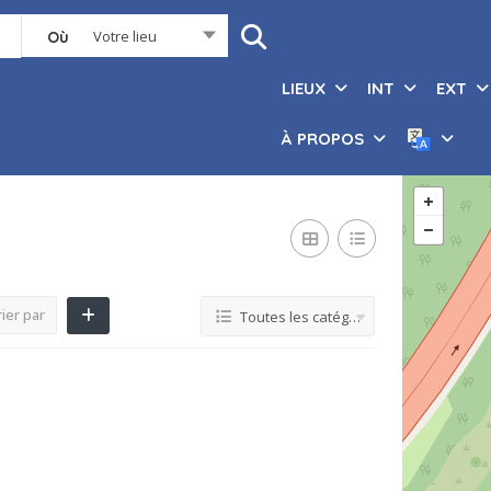
Votre lieu
Où
LIEUX
INT
EXT
À PROPOS
ier par
Toutes les catégories