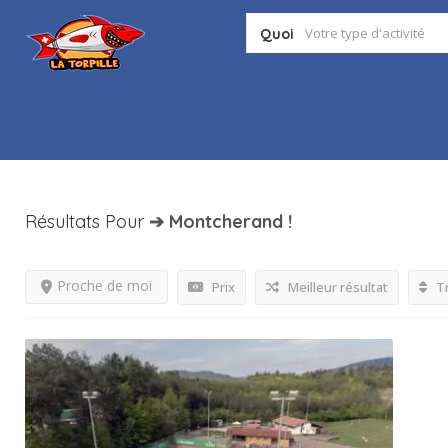
Quoi
Résultats Pour
➔ Montcherand
!
Proche de moi
Prix
Meilleur résultat
Tr