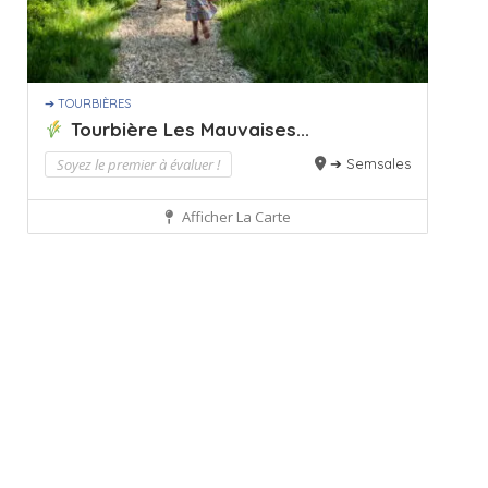
➔ TOURBIÈRES
Tourbière Les Mauvaises...
Soyez le premier à évaluer !
➔ Semsales
Afficher La Carte