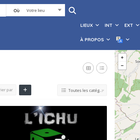
Votre lieu
Où
LIEUX
INT
EXT
À PROPOS
ier par
Toutes les catégories