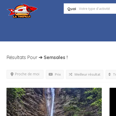
Quoi
Résultats Pour
➔ Semsales
!
Proche de moi
Prix
Meilleur résultat
Tr