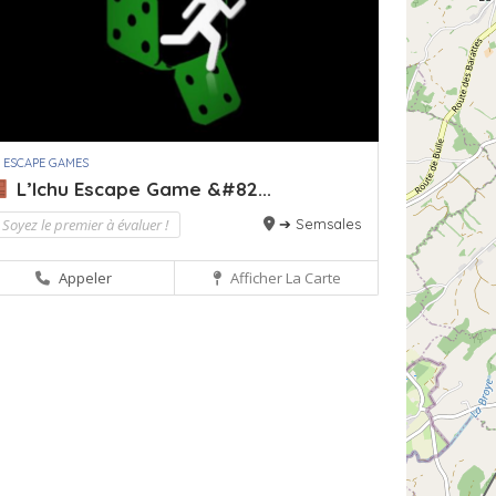
 ESCAPE GAMES
L’Ichu Escape Game &#82...
Soyez le premier à évaluer !
➔ Semsales
Appeler
Afficher La Carte