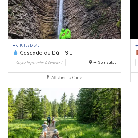
➔ CHUTES D'EAU
➔
Cascade du Dà – S...
Soyez le premier à évaluer !
➔ Semsales
Afficher La Carte