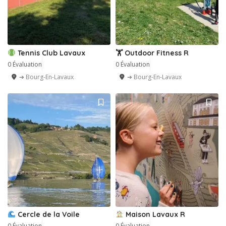
Tennis Club Lavaux
🏋️ Outdoor Fitness R
0 Évaluation
0 Évaluation
➔ Bourg-En-Lavaux
➔ Bourg-En-Lavaux
Cercle de la Voile
Maison Lavaux R
0 Évaluation
0 Évaluation