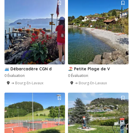
Débarcadère CGN d
Petite Plage de V
0 Évaluation
0 Évaluation
➔ Bourg-En-Lavaux
➔ Bourg-En-Lavaux