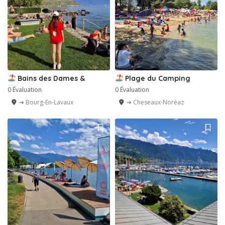
Bains des Dames &
Plage du Camping
0 Évaluation
0 Évaluation
➔ Bourg-En-Lavaux
➔ Cheseaux-Noréaz