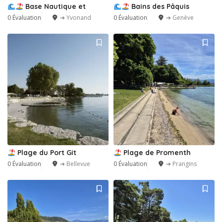
Base Nautique et
Bains des Pâquis
0 Évaluation
➔ Yvonand
0 Évaluation
➔ Genève
Plage du Port Git
Plage de Promenth
0 Évaluation
➔ Bellevue
0 Évaluation
➔ Prangins