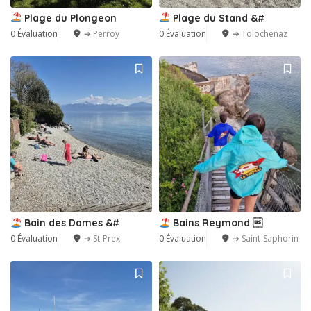
Plage du Plongeon
Plage du Stand &#
0 Évaluation
➔ Perroy
0 Évaluation
➔ Tolochenaz
Bain des Dames &#
Bains Reymond 
0 Évaluation
➔ St-Prex
0 Évaluation
➔ Saint-Saphorin