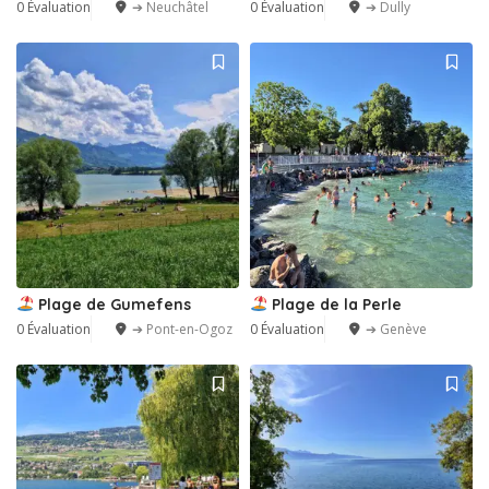
0 Évaluation
➔ Neuchâtel
0 Évaluation
➔ Dully
Plage de Gumefens
Plage de la Perle
0 Évaluation
➔ Pont-en-Ogoz
0 Évaluation
➔ Genève