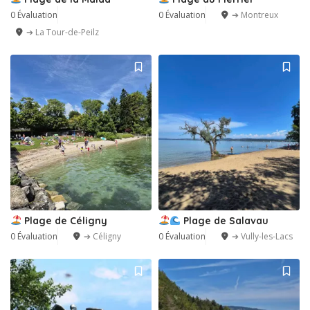
0 Évaluation
0 Évaluation
➔ Montreux
➔ La Tour-de-Peilz
Plage de Céligny
Plage de Salavau
0 Évaluation
➔ Céligny
0 Évaluation
➔ Vully-les-Lacs