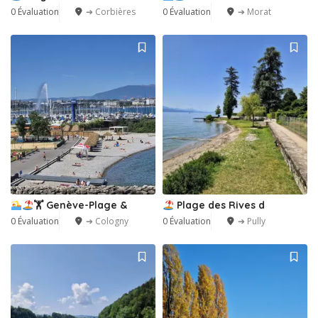
0 Évaluation
➔ Corbières
0 Évaluation
➔ Morat
🏋
Genève-Plage &
Plage des Rives d
0 Évaluation
➔ Cologny
0 Évaluation
➔ Pully