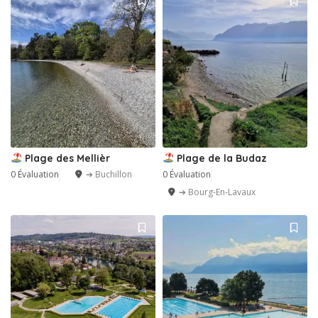
Plage des Mellièr
Plage de la Budaz
0 Évaluation
➔ Buchillon
0 Évaluation
➔ Bourg-En-Lavaux