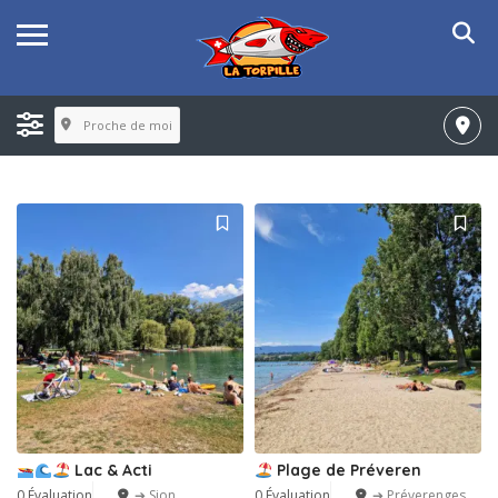
Proche de moi
Lac & Acti
Plage de Préveren
0 Évaluation
➔ Sion
0 Évaluation
➔ Préverenges