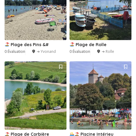
Plage des Pins &#
Plage de Rolle
0 Évaluation
➔ Yvonand
0 Évaluation
➔ Rolle
Plage de Corbière
Piscine Intérieu