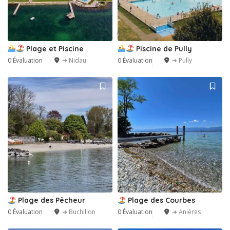
Plage et Piscine
Piscine de Pully
0 Évaluation
➔ Nidau
0 Évaluation
➔ Pully
Plage des Pêcheur
Plage des Courbes
0 Évaluation
➔ Buchillon
0 Évaluation
➔ Anières