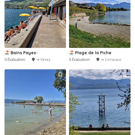
Bains Payes ̵
Plage de la Piche
0 Évaluation
➔ Vevey
0 Évaluation
➔ Corseaux